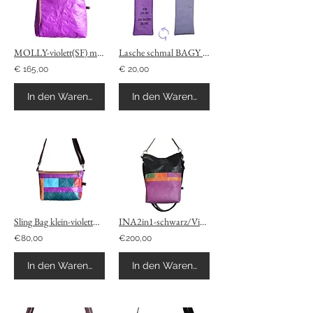
MOLLY-violett(SF) mit Außenzipp Rucksack
Lasche schmal BAGY violett/flieder
€ 165,00
€ 20,00
In den Warenkorb
In den Warenkorb
Sling Bag klein-violett+petrol...
INA2in1-schwarz/Violett Farbervlauf Rucksack
€80,00
€200,00
In den Warenkorb
In den Warenkorb