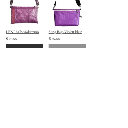
LENI halb-violett/pink (incl.Gurt schmal mittelbraun)
Sling Bag -Violett klein
€75,00
€70,00
In den Warenkorb
Nicht verfügbar
1
2
/
STAY CONNECTED