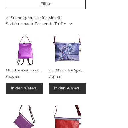
Filter
21 Suchergebnisse für „violett“
Sortieren nach:
Passende Treffer
MOLLY-violett Rucksack
KRIMSKRAMSgroß-Graffiti violett
€145,00
€ 40,00
In den Warenkorb
In den Warenkorb