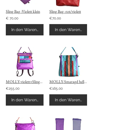
Sling Bag -Violett klein
Sling Bag -rot/violett
€ 70,00
€70,00
In den Warenkorb
In den Warenkorb
MOLLY-violett+SlingBag als OutsideClutch Rucksack
MOLLY-Smaragd hell/Violett/Rot... Rucksack
€255,00
€165,00
In den Warenkorb
In den Warenkorb