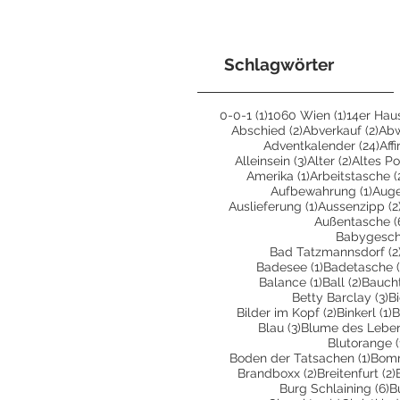
Schlagwörter
1 Beitrag
1 Beitrag
0-0-1
(1)
1060 Wien
(1)
14er Hau
2 Beiträge
2 B
Abschied
(2)
Abverkauf
(2)
Ab
24 
Adventkalender
(24)
Aff
3 Beiträge
2 Beiträ
Alleinsein
(3)
Alter
(2)
Altes Po
1 Beitrag
Amerika
(1)
Arbeitstasche
(
1 Bei
Aufbewahrung
(1)
Aug
1 Beitrag
Auslieferung
(1)
Aussenzipp
(2
Außentasche
(
Babygesc
Bad Tatzmannsdorf
(2
1 Beitrag
Badesee
(1)
Badetasche
1 Beitrag
2 Beit
Balance
(1)
Ball
(2)
Bauch
3 
Betty Barclay
(3)
B
2 Beiträge
1
Bilder im Kopf
(2)
Binkerl
(1)
B
3 Beiträge
Blau
(3)
Blume des Lebe
Blutorange
(
1 Bei
Boden der Tatsachen
(1)
Bom
2 Beiträge
Brandboxx
(2)
Breitenfurt
(2)
6
Burg Schlaining
(6)
B