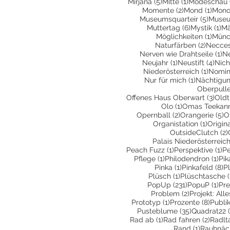
5 Beiträge
1 Beitrag
Mirjana
(5)
Mitte
(1)
Modeschau
2 Beiträge
1 Bei
Momente
(2)
Mond
(1)
Mono
5 Beit
Museumsquarteir
(5)
Museu
6 Beiträge
1 
Muttertag
(6)
Mystik
(1)
Mä
1 Bei
Möglichkeiten
(1)
Münc
2 Beitr
Naturfärben
(2)
Necces
1 
Nerven wie Drahtseile
(1)
N
1 Beitrag
4 Be
Neujahr
(1)
Neustift
(4)
Nich
1 Beit
Niederösterreich
(1)
Nomin
1 Beitrag
Nur für mich
(1)
Nächtigu
Oberpull
3 Be
Offenes Haus Oberwart
(3)
Oldt
1 Beitrag
Olo
(1)
Omas Teekan
2 Beiträge
5
Opernball
(2)
Orangerie
(5)
O
1 Beitr
Organistation
(1)
Origin
OutsideClutch
(2)
Palais Niederösterreic
1 Beitrag
1 
Peach Fuzz
(1)
Perspektive
(1)
Pe
1 Beitrag
1 B
Pflege
(1)
Philodendron
(1)
Pik
1 Beitrag
8 
Pinka
(1)
Pinkafeld
(8)
P
1 Beitrag
Plüsch
(1)
Plüschtasche
(
231 Beiträge
1 B
PopUp
(231)
PopuP
(1)
Pre
2 Beiträge
Problem
(2)
Projekt: All
1 Beitrag
8 Bei
Prototyp
(1)
Prozente
(8)
Publi
35 Beiträge
Pusteblume
(35)
Quadrat22
1 Beitrag
2 Beit
Rad ab
(1)
Rad fahren
(2)
Radlt
1 Beitrag
Rand
(1)
Rauhnäc