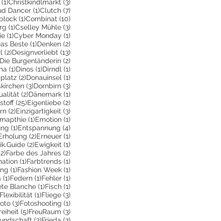
1 Beitrag
3 Beiträge
(1)
Christkindlmarkt
(3)
itrag
1 Beitrag
7 Beiträge
ud Dancer
(1)
Clutch
(7)
ge
1 Beitrag
10 Beiträge
block
(1)
Combinat
(10)
1 Beitrag
3 Beiträge
rg
(1)
Cselley Mühle
(3)
ge
1 Beitrag
1 Beitrag
ie
(1)
Cyber Monday
(1)
 Beiträge
1 Beitrag
2 Beiträge
as Beste
(1)
Denken
(2)
2 Beiträge
13 Beiträge
l
(2)
Designverliebt
(13)
1 Beitrag
2 Beiträge
Die Burgenländerin
(2)
ag
1 Beitrag
1 Beitrag
1 Beitrag
ma
(1)
Dinos
(1)
Dirndl
(1)
itrag
2 Beiträge
1 Beitrag
platz
(2)
Donauinsel
(1)
g
3 Beiträge
3 Beiträge
kirchen
(3)
Dornbirn
(3)
Beitrag
2 Beiträge
1 Beitrag
ualität
(2)
Dänemark
(1)
itrag
25 Beiträge
2 Beiträge
stoff
(25)
Eigenliebe
(2)
träge
2 Beiträge
3 Beiträge
rn
(2)
Einzigartigkeit
(3)
6 Beiträge
1 Beitrag
1 Beitrag
mapthie
(1)
Emotion
(1)
1 Beitrag
4 Beiträge
ung
(1)
Entspannung
(4)
2 Beiträge
2 Beiträge
1 Beitrag
Erholung
(2)
Erneuer
(1)
eitrag
2 Beiträge
1 Beitrag
ik.Guide
(2)
Ewigkeit
(1)
ge
2 Beiträge
2 Beiträge
(2)
Farbe des Jahres
(2)
1 Beitrag
1 Beitrag
ation
(1)
Farbtrends
(1)
rag
1 Beitrag
1 Beitrag
ing
(1)
Fashion Week
(1)
1 Beitrag
1 Beitrag
1 Beitrag
a
(1)
Federn
(1)
Fehler
(1)
Beitrag
1 Beitrag
1 Beitrag
ete Blanche
(1)
Fisch
(1)
1 Beitrag
1 Beitrag
3 Beiträge
Flexibilität
(1)
Fliege
(3)
 Beitrag
3 Beiträge
1 Beitrag
oto
(3)
Fotoshooting
(1)
ge
 Beitrag
5 Beiträge
3 Beiträge
reiheit
(5)
FreuRaum
(3)
eiträge
3 Beiträge
3 Beiträge
eundschaft
(3)
Frieda
(3)