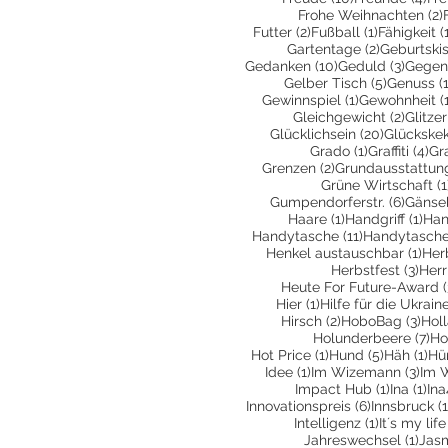
Frohe Weihnachten
(2)
2 Beiträge
1 Beitrag
Futter
(2)
Fußball
(1)
Fähigkeit
(
2 Beiträge
Gartentage
(2)
Geburtski
10 Beiträge
3 Beit
Gedanken
(10)
Geduld
(3)
Gegen
5 Beiträg
Gelber Tisch
(5)
Genuss
(
1 Beitrag
Gewinnspiel
(1)
Gewohnheit
(
2 Beit
Gleichgewicht
(2)
Glitzer
20 Beiträ
Glücklichsein
(20)
Glückske
1 Beitrag
4 
Grado
(1)
Graffiti
(4)
Gr
2 Beiträge
Grenzen
(2)
Grundausstattun
Grüne Wirtschaft
(1
6 Beit
Gumpendorferstr.
(6)
Gänse
1 Beitrag
1 Be
Haare
(1)
Handgriff
(1)
Han
11 Beiträge
Handytasche
(11)
Handytasche
1 Be
Henkel austauschbar
(1)
Her
3 Be
Herbstfest
(3)
Herr
Heute For Future-Award
(
1 Beitrag
Hier
(1)
Hilfe für die Ukrain
2 Beiträge
3 Be
Hirsch
(2)
HoboBag
(3)
Hol
7 
Holunderbeere
(7)
Ho
1 Beitrag
5 Beiträg
1 B
Hot Price
(1)
Hund
(5)
Häh
(1)
Hü
1 Beitrag
3 Be
Idee
(1)
Im Wizemann
(3)
Im 
1 Beitrag
1 B
Impact Hub
(1)
Ina
(1)
Ina
6 Beiträge
Innovationspreis
(6)
Innsbruck
(1
1 Beitrag
Intelligenz
(1)
It´s my life
1 Be
Jahreswechsel
(1)
Jas