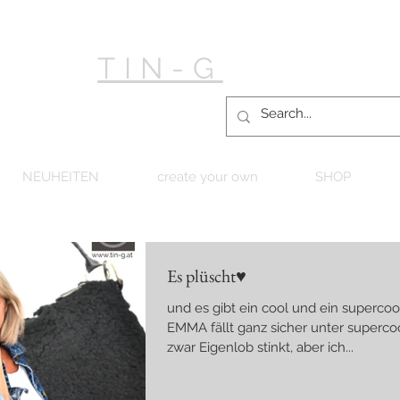
TIN-G
NEUHEITEN
create your own
SHOP
Es plüscht♥
und es gibt ein cool und ein supercoo
EMMA fällt ganz sicher unter superco
zwar Eigenlob stinkt, aber ich...