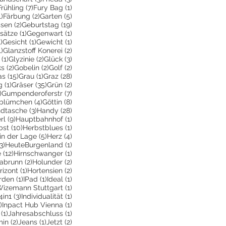
2 Beiträge
7 Beiträge
1 Beitrag
Frühling
(7)
Fury Bag
(1)
1 Beitrag
2 Beiträge
5 Beiträge
1)
Färbung
(2)
Garten
(5)
2 Beiträge
19 Beiträge
ssen
(2)
Geburtstag
(19)
räge
1 Beitrag
1 Beitrag
sätze
(1)
Gegenwart
(1)
e
1 Beitrag
1 Beitrag
1 Beitrag
1)
Gesicht
(1)
Gewicht
(1)
1 Beitrag
2 Beiträge
1)
Glanzstoff Konerei
(2)
räge
1 Beitrag
2 Beiträge
3 Beiträge
(1)
Glyzinie
(2)
Glück
(3)
ge
2 Beiträge
2 Beiträge
2 Beiträge
ks
(2)
Gobelin
(2)
Golf
(2)
Beiträge
15 Beiträge
1 Beitrag
28 Beiträge
as
(15)
Grau
(1)
Graz
(28)
1 Beitrag
35 Beiträge
2 Beiträge
g
(1)
Gräser
(35)
Grün
(2)
1 Beitrag
7 Beiträge
)
Gumpenderoferstr
(7)
räge
4 Beiträge
8 Beiträge
blümchen
(4)
Göttin
(8)
itrag
3 Beiträge
28 Beiträge
dtasche
(3)
Handy
(28)
9 Beiträge
1 Beitrag
rl
(9)
Hauptbahnhof
(1)
itrag
10 Beiträge
1 Beitrag
bst
(10)
Herbstblues
(1)
iträge
5 Beiträge
4 Beiträge
in der Lage
(5)
Herz
(4)
3 Beiträge
1 Beitrag
3)
HeuteBurgenland
(1)
12 Beiträge
1 Beitrag
e
(12)
Hirnschwanger
(1)
iträge
2 Beiträge
2 Beiträge
labrunn
(2)
Holunder
(2)
Beiträge
1 Beitrag
2 Beiträge
rizont
(1)
Hortensien
(2)
e
eitrag
1 Beitrag
1 Beitrag
1 Beitrag
rden
(1)
IPad
(1)
Ideal
(1)
iträge
1 Beitrag
Wizemann Stuttgart
(1)
eitrag
3 Beiträge
1 Beitrag
4in1
(3)
Individualität
(1)
1 Beitrag
1 Beitrag
)
Inpact Hub Vienna
(1)
1 Beitrag
1 Beitrag
(1)
Jahresabschluss
(1)
itrag
2 Beiträge
1 Beitrag
2 Beiträge
min
(2)
Jeans
(1)
Jetzt
(2)