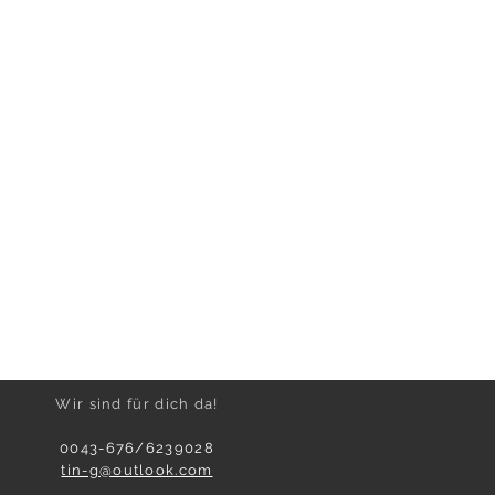
Wir sind für dich da!
0043-676/6239028
tin-g@outlook.com