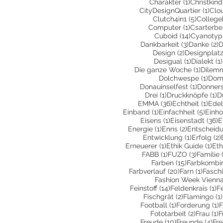
1 Beitrag
Charakter
(1)
Christkind
1 Be
CityDesignQuartier
(1)
Clo
5 Beiträ
Clutch4in1
(5)
College
1 Beitrag
Computer
(1)
Csarterbe
14 Beiträ
Cuboid
(14)
Cyanotyp
3 Beiträge
2
Dankbarkeit
(3)
Danke
(2)
D
2 Beiträge
Design
(2)
Designplatz
1 Beitrag
Desigual
(1)
Dialekt
(1)
1 Beitr
Die ganze Woche
(1)
Dilem
1 Be
Dolchwespe
(1)
Dom
1 Beitra
Donauinselfest
(1)
Donners
1 Beitrag
1 
Drei
(1)
Druckknöpfe
(1)
D
36 Beiträge
1 Be
EMMA
(36)
Echtheit
(1)
Edel
1 Beitrag
5 Bei
Einband
(1)
Einfachheit
(5)
Einho
1 Beitrag
3
Eisens
(1)
Eisenstadt
(36)
E
1 Beitrag
2 Beiträge
Energie
(1)
Enns
(2)
Entscheid
1 Beitrag
Entwicklung
(1)
Erfolg
(2)
1 Beitrag
1 B
Erneuerer
(1)
Ethik Guide
(1)
Eth
1 Beitrag
3 Beiträ
FABB
(1)
FUZO
(3)
Familie
15 Beiträge
Farben
(15)
Farbkombin
20 Beiträge
1 Beit
Farbverlauf
(20)
Farn
(1)
Fasch
Fashion Week Vienn
14 Beiträge
1 
Feinstoff
(14)
Feldenkrais
(1)
F
2 Beiträge
Fischgrät
(2)
Flamingo
(1)
1 Beitrag
1
Football
(1)
Forderung
(1)
F
2 Beiträ
1
Fototarbeit
(2)
Frau
(1)
F
10 Beiträge
4 B
Freude
(10)
Freunde
(4)
Fr