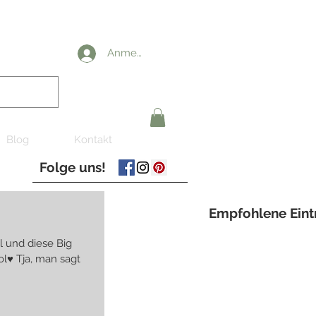
Anmelden
Blog
Kontakt
Folge uns!
Empfohlene Eint
l und diese Big
ol♥ Tja, man sagt