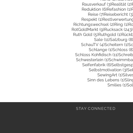
3 Beiträge
Rausverkauf
(3)
Realität
(2)
6 Beiträge
1
Reduktion
(6)
Refashion
(1)
7 Beiträge
Reise
(7)
Reisebericht
(3
1 Beitrag
Respekt
(1)
Restlverwertun
2 Beiträg
1 
Richtungswechsel
(2)
Ring
(1)
Ro
9 Beiträge
RotGoldMarkt
(9)
Rucksack
(243)
5 Beiträge
1 Beit
Ruth Gold
(5)
Ruthgold
(1)
Rückb
11 Beiträge
Sale
(11)
Salzburg
(8
4 Beiträge
1 
SchauTV
(4)
Scheitern
(1)
Sc
1 Beitrag
Schlange
(1)
Schloss
(8
11 Beit
Schloss Kohfidisch
(11)
Schrei
1 Beitrag
Schwesterlein
(1)
Schwimmbad
6 Beiträge
Seifenfabrik
(6)
Selbstges
3 B
Selbstmotivation
(3)
Sel
1 Bei
SewingArt
(1)
Silve
1 Be
Sinn des Lebens
(1)
Slin
1 B
Smilies
(1)
Sol
STAY CONNECTED