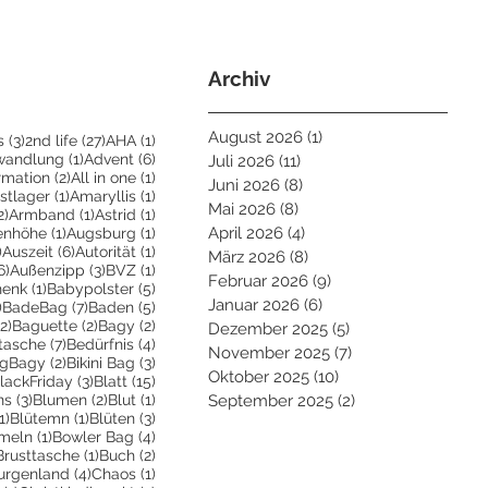
Archiv
August 2026
(1)
1 Beitrag
3 Beiträge
27 Beiträge
1 Beitrag
s
(3)
2nd life
(27)
AHA
(1)
eiträge
1 Beitrag
6 Beiträge
wandlung
(1)
Advent
(6)
Juli 2026
(11)
11 Beiträge
Beiträge
2 Beiträge
1 Beitrag
irmation
(2)
All in one
(1)
Juni 2026
(8)
8 Beiträge
ge
1 Beitrag
1 Beitrag
stlager
(1)
Amaryllis
(1)
Mai 2026
(8)
8 Beiträge
2 Beiträge
1 Beitrag
1 Beitrag
2)
Armband
(1)
Astrid
(1)
trag
1 Beitrag
1 Beitrag
April 2026
(4)
4 Beiträge
enhöhe
(1)
Augsburg
(1)
2 Beiträge
6 Beiträge
1 Beitrag
)
Auszeit
(6)
Autorität
(1)
März 2026
(8)
8 Beiträge
6 Beiträge
3 Beiträge
1 Beitrag
6)
Außenzipp
(3)
BVZ
(1)
Februar 2026
(9)
9 Beiträge
1 Beitrag
5 Beiträge
henk
(1)
Babypolster
(5)
Januar 2026
(6)
6 Beiträge
2 Beiträge
7 Beiträge
5 Beiträge
)
BadeBag
(7)
Baden
(5)
2 Beiträge
2 Beiträge
2 Beiträge
(2)
Baguette
(2)
Bagy
(2)
Dezember 2025
(5)
5 Beiträge
räge
7 Beiträge
4 Beiträge
tasche
(7)
Bedürfnis
(4)
November 2025
(7)
7 Beiträge
Beiträge
2 Beiträge
3 Beiträge
igBagy
(2)
Bikini Bag
(3)
Oktober 2025
(10)
10 Beiträge
 Beitrag
3 Beiträge
15 Beiträge
lackFriday
(3)
Blatt
(15)
3 Beiträge
2 Beiträge
1 Beitrag
ns
(3)
Blumen
(2)
Blut
(1)
September 2025
(2)
2 Beiträge
1 Beitrag
1 Beitrag
3 Beiträge
1)
Blütemn
(1)
Blüten
(3)
trag
1 Beitrag
4 Beiträge
meln
(1)
Bowler Bag
(4)
2 Beiträge
1 Beitrag
2 Beiträge
Brusttasche
(1)
Buch
(2)
 Beiträge
4 Beiträge
1 Beitrag
urgenland
(4)
Chaos
(1)