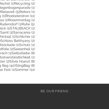
2 Beiträge
1 Beitrag
2 Beiträge
Rechst
(1)
Recycling
(2)
 Beitrag
1 Beitrag
Regenbogenparade
(1)
3 Beiträge
5 Beiträge
1 Beitrag
)
Reisezeit
(5)
Reiters
(1)
1 Beitrag
11 Beiträge
g
(1)
Rhododendron
(11)
e
Beitrag
1 Beitrag
1 Beitrag
sa
(1)
Rosenmontag
(1)
243 Beiträge
1 Beitrag
5 Beiträge
Rudersdorf
(1)
Ruhe
(5)
rag
1 Beitrag
1 Beitrag
lick
(1)
STAUBSACK
(1)
8 Beiträge
2 Beiträge
1 Beitrag
)
Samt
(2)
Sarracenia
(1)
Beitrag
1 Beitrag
1 Beitrag
hicksal
(1)
Schilcher
(1)
8 Beiträge
2 Beiträge
)
Schloss Batthyany
(2)
räge
1 Beitrag
1 Beitrag
bblockade
(1)
Schutz
(1)
2 Beiträge
2 Beiträge
folie
(2)
Seelenheil
(2)
1 Beitrag
8 Beiträge
präch
(1)
Selbstliebe
(8)
eiträge
1 Beitrag
bstverständlichkeit
(1)
trag
2 Beiträge
8 Beiträge
ster
(2)
Silvia Hoanzl
(8)
itrag
40 Beiträge
8 Beiträge
g Bag
(40)
SlingBag
(8)
eitrag
1 Beitrag
12 Beiträge
ar Fast
(1)
Sommer
(12)
BE OUR FRIEND