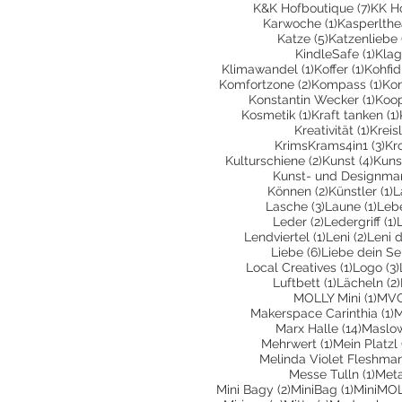
7 Bei
K&K Hofboutique
(7)
KK H
1 Beitrag
Karwoche
(1)
Kasperlthe
5 Beiträge
Katze
(5)
Katzenliebe
1 Be
KindleSafe
(1)
Klag
1 Beitrag
1 Beit
Klimawandel
(1)
Koffer
(1)
Kohfid
2 Beiträge
1 B
Komfortzone
(2)
Kompass
(1)
Kon
1 Be
Konstantin Wecker
(1)
Koop
1 Beitrag
Kosmetik
(1)
Kraft tanken
(1)
1 Bei
Kreativität
(1)
Kreis
3 B
KrimsKrams4in1
(3)
Kr
2 Beiträge
4 Be
Kulturschiene
(2)
Kunst
(4)
Kuns
Kunst- und Designma
2 Beiträge
1
Können
(2)
Künstler
(1)
L
3 Beiträge
1 Be
Lasche
(3)
Laune
(1)
Leb
2 Beiträge
1
Leder
(2)
Ledergriff
(1)
1 Beitrag
2 Beit
Lendviertel
(1)
Leni
(2)
Leni 
6 Beiträge
Liebe
(6)
Liebe dein Se
1 Beitra
Local Creatives
(1)
Logo
(3)
1 Beitrag
Luftbett
(1)
Lächeln
(2)
1 Be
MOLLY Mini
(1)
MVG
1
Makerspace Carinthia
(1)
M
14 Bei
Marx Halle
(14)
Maslo
1 Beitrag
Mehrwert
(1)
Mein Platzl
Melinda Violet Fleshma
1 Be
Messe Tulln
(1)
Met
2 Beiträge
1 Beitra
Mini Bagy
(2)
MiniBag
(1)
MiniMO